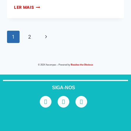
LER MAIS
1
2
© 2024 Xecompex – Powered by
Besides the Obvious
SIGA-NOS