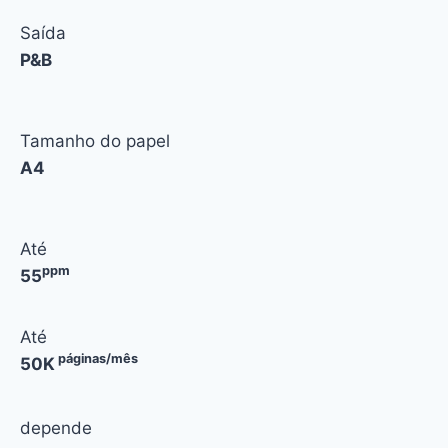
Saída
P&B
Tamanho do papel
A4
Até
ppm
55
Até
páginas/mês
50K
depende