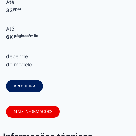
Até
ppm
33
Até
páginas/mês
6K
depende
do modelo
BROCHURA
MAIS INFORMAÇÕES